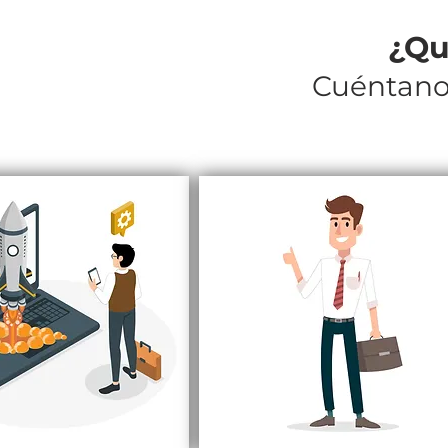
¿Qu
Cuéntano